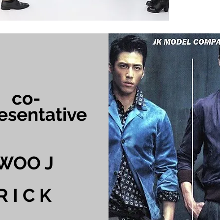
co-
esentative
WOO J
R I C K