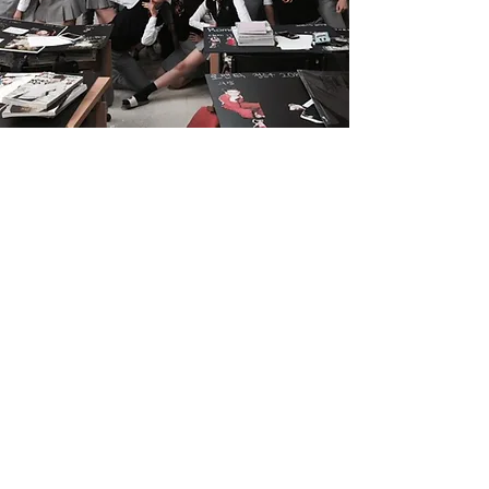
​ 모델과 입시반 3개월
​(한림예고모델과 / 대학교 모델과)
워킹
포토포즈
바디트레이닝
이미지메이킹
스타일링
​실기준비
​면접대비